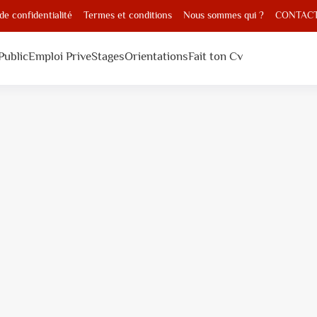
 de confidentialité
Termes et conditions
Nous sommes qui ?
CONTAC
Public
Emploi Prive
Stages
Orientations
Fait ton Cv