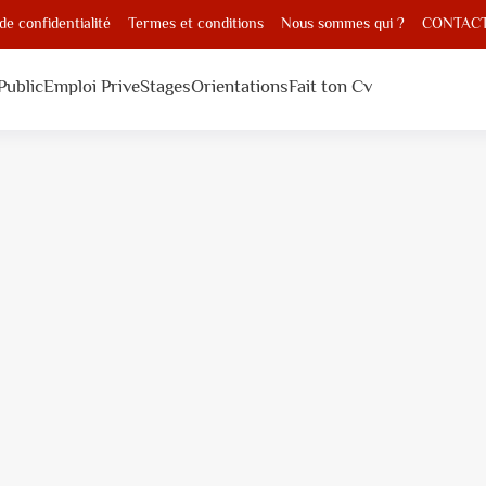
 de confidentialité
Termes et conditions
Nous sommes qui ?
CONTAC
Public
Emploi Prive
Stages
Orientations
Fait ton Cv