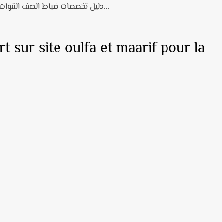
دليل تخصصات ضباط الصف القوات المسلحة الملكية: تفاصيل كل شعبة...
t sur site oulfa et maarif pour la