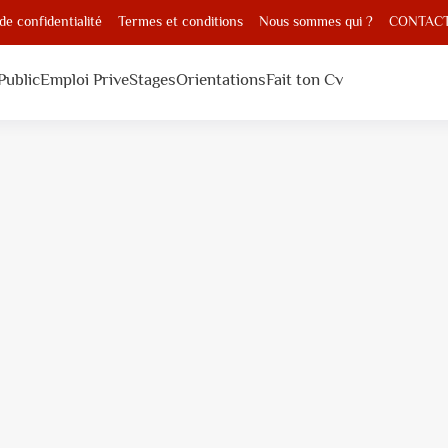
 de confidentialité
Termes et conditions
Nous sommes qui ?
CONTAC
Public
Emploi Prive
Stages
Orientations
Fait ton Cv