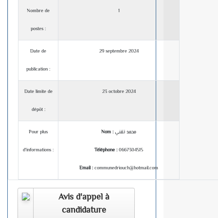
Nombre de
1
postes :
Date de
29 septembre 2024
publication :
Date limite de
23 octobre 2024
dépôt :
Pour plus
Nom :
محمد تقني
d'informations :
Téléphone :
0667304515
Email :
communedriouch@hotmail.com
Avis d'appel à
candidature